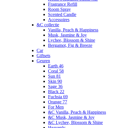
Fragrance Refill
Room Spray
Scented Candle
Accessoires
&C collectie
Vanilla, Peach & Happiness
Musk, Jasmine & Joy
Lychee, Blossom & Shine
Bergamot, Fig & Breeze
Car
Giftsets
Geuren
Earth 46
Coral 58
Sun 81
Skin 90
Sage 36
Black 22
Fuchsia 69
Orange 77
For Men
&C Vanilla, Peach & Happiness
&C Musk, Jasmine & Joy
&C Lychee, Blossom & Shine
Heavenly