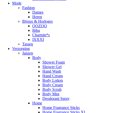
Mode
Fashion
Dames
Heren
Bijoux & Horloges
OOZOO
Biba
Charmin*s
IXXXI
Tassen
Verzorging
Janzen
Body
Shower Foam
Shower Gel
Hand Wash
Hand Cream
Body Lotion
Body Cream
Body Scrub
Body Mist
Deodorant Spray
Home
Home Fragrance Sticks
Home Fragrance Sticks XL