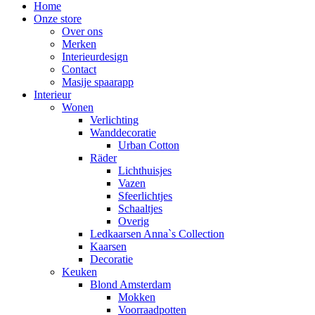
Home
Onze store
Over ons
Merken
Interieurdesign
Contact
Masije spaarapp
Interieur
Wonen
Verlichting
Wanddecoratie
Urban Cotton
Räder
Lichthuisjes
Vazen
Sfeerlichtjes
Schaaltjes
Overig
Ledkaarsen Anna`s Collection
Kaarsen
Decoratie
Keuken
Blond Amsterdam
Mokken
Voorraadpotten