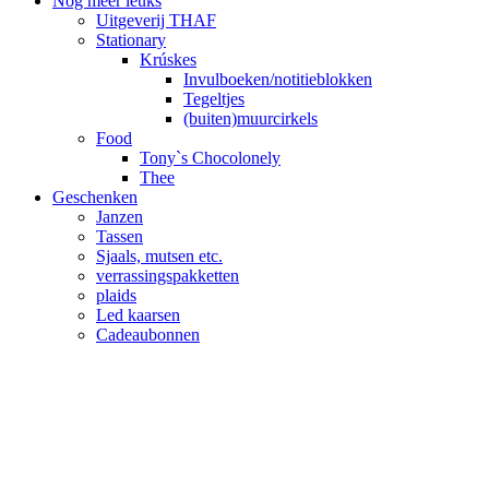
Nog meer leuks
Uitgeverij THAF
Stationary
Krúskes
Invulboeken/notitieblokken
Tegeltjes
(buiten)muurcirkels
Food
Tony`s Chocolonely
Thee
Geschenken
Janzen
Tassen
Sjaals, mutsen etc.
verrassingspakketten
plaids
Led kaarsen
Cadeaubonnen