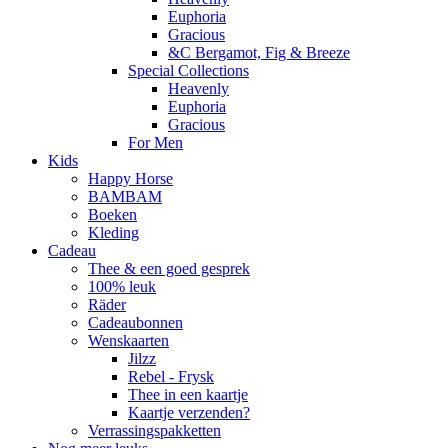
Euphoria
Gracious
&C Bergamot, Fig & Breeze
Special Collections
Heavenly
Euphoria
Gracious
For Men
Kids
Happy Horse
BAMBAM
Boeken
Kleding
Cadeau
Thee & een goed gesprek
100% leuk
Räder
Cadeaubonnen
Wenskaarten
Jilzz
Rebel - Frysk
Thee in een kaartje
Kaartje verzenden?
Verrassingspakketten