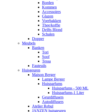
Borden
Kommen
Accessoires
Glazen
Voerbakken
Thee/koffie
Delfts Blond
Schalen
Dopper
Meubels
Banken
Tori
Soof
Tessa
Fauteuils
Huisgeuren
Maison Berger
Lampe Berger
Huisparfums
Huisparfums - 500 ML
Huisparfums-1 Liter
Geurdiffusers
Autodiffusers
Atelier Rebul
JANZEN huisgeuren