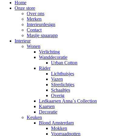
Home
Onze store
Over ons
Merken
Interieurdesign
Contact
Masije spaarapp
Interieur
Wonen
Verlichting
Wanddecoratie
Urban Cotton
Räder
Lichthuisjes
Vazen
Sfeerlichtjes
Schaaltjes
Overig
Ledkaarsen Anna`s Collection
Kaarsen
Decoratie
Keuken
Blond Amsterdam
Mokken
Voorraadpotten