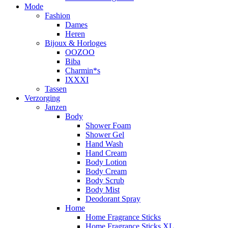
Mode
Fashion
Dames
Heren
Bijoux & Horloges
OOZOO
Biba
Charmin*s
IXXXI
Tassen
Verzorging
Janzen
Body
Shower Foam
Shower Gel
Hand Wash
Hand Cream
Body Lotion
Body Cream
Body Scrub
Body Mist
Deodorant Spray
Home
Home Fragrance Sticks
Home Fragrance Sticks XL