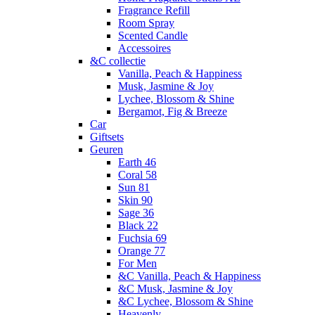
Fragrance Refill
Room Spray
Scented Candle
Accessoires
&C collectie
Vanilla, Peach & Happiness
Musk, Jasmine & Joy
Lychee, Blossom & Shine
Bergamot, Fig & Breeze
Car
Giftsets
Geuren
Earth 46
Coral 58
Sun 81
Skin 90
Sage 36
Black 22
Fuchsia 69
Orange 77
For Men
&C Vanilla, Peach & Happiness
&C Musk, Jasmine & Joy
&C Lychee, Blossom & Shine
Heavenly