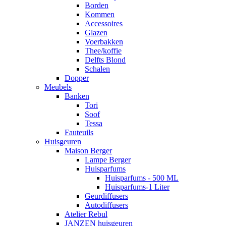
Borden
Kommen
Accessoires
Glazen
Voerbakken
Thee/koffie
Delfts Blond
Schalen
Dopper
Meubels
Banken
Tori
Soof
Tessa
Fauteuils
Huisgeuren
Maison Berger
Lampe Berger
Huisparfums
Huisparfums - 500 ML
Huisparfums-1 Liter
Geurdiffusers
Autodiffusers
Atelier Rebul
JANZEN huisgeuren