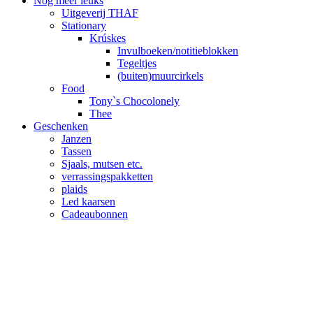
Nog meer leuks
Uitgeverij THAF
Stationary
Krúskes
Invulboeken/notitieblokken
Tegeltjes
(buiten)muurcirkels
Food
Tony`s Chocolonely
Thee
Geschenken
Janzen
Tassen
Sjaals, mutsen etc.
verrassingspakketten
plaids
Led kaarsen
Cadeaubonnen