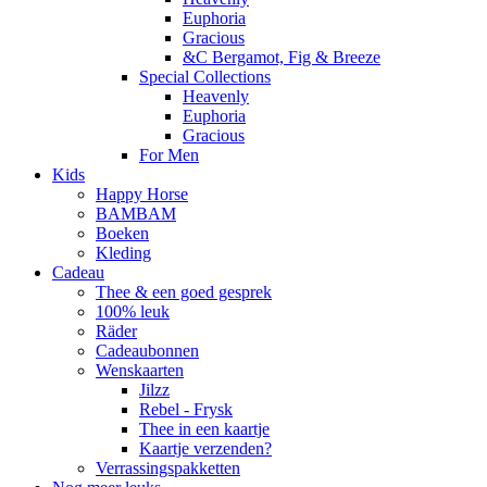
Euphoria
Gracious
&C Bergamot, Fig & Breeze
Special Collections
Heavenly
Euphoria
Gracious
For Men
Kids
Happy Horse
BAMBAM
Boeken
Kleding
Cadeau
Thee & een goed gesprek
100% leuk
Räder
Cadeaubonnen
Wenskaarten
Jilzz
Rebel - Frysk
Thee in een kaartje
Kaartje verzenden?
Verrassingspakketten