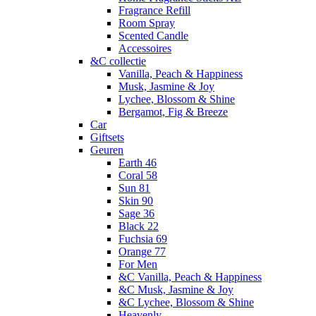
Fragrance Refill
Room Spray
Scented Candle
Accessoires
&C collectie
Vanilla, Peach & Happiness
Musk, Jasmine & Joy
Lychee, Blossom & Shine
Bergamot, Fig & Breeze
Car
Giftsets
Geuren
Earth 46
Coral 58
Sun 81
Skin 90
Sage 36
Black 22
Fuchsia 69
Orange 77
For Men
&C Vanilla, Peach & Happiness
&C Musk, Jasmine & Joy
&C Lychee, Blossom & Shine
Heavenly