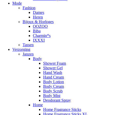
Mode
Fashion
Dames
Heren
Bijoux & Horloges
OOZOO
Biba
Charmin*s
IXXXI
Tassen
Verzorging
Janzen
Body
Shower Foam
Shower Gel
Hand Wash
Hand Cream
Body Lotion
Body Cream
Body Scrub
Body Mist
Deodorant Spray
Home
Home Fragrance Sticks
Home Fragrance Sticks XL