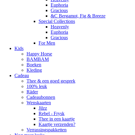
Euphoria
Gracious
&C Bergamot, Fig & Breeze
Special Collections
Heavenly
Euphoria
Gracious
For Men
Kids
Happy Horse
BAMBAM
Boeken
Kleding
Cadeau
Thee & een goed gesprek
100% leuk
Räder
Cadeaubonnen
Wenskaarten
Jilzz
Rebel - Frysk
Thee in een kaartje
Kaartje verzenden?
Verrassingspakketten