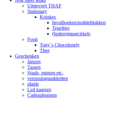
Nog meer leuks
Uitgeverij THAF
Stationary
Krúskes
Invulboeken/notitieblokken
Tegeltjes
(buiten)muurcirkels
Food
Tony`s Chocolonely
Thee
Geschenken
Janzen
Tassen
Sjaals, mutsen etc.
verrassingspakketten
plaids
Led kaarsen
Cadeaubonnen