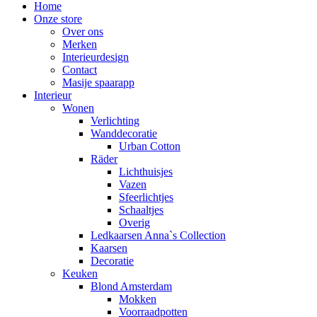
Home
Onze store
Over ons
Merken
Interieurdesign
Contact
Masije spaarapp
Interieur
Wonen
Verlichting
Wanddecoratie
Urban Cotton
Räder
Lichthuisjes
Vazen
Sfeerlichtjes
Schaaltjes
Overig
Ledkaarsen Anna`s Collection
Kaarsen
Decoratie
Keuken
Blond Amsterdam
Mokken
Voorraadpotten