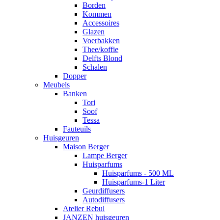
Borden
Kommen
Accessoires
Glazen
Voerbakken
Thee/koffie
Delfts Blond
Schalen
Dopper
Meubels
Banken
Tori
Soof
Tessa
Fauteuils
Huisgeuren
Maison Berger
Lampe Berger
Huisparfums
Huisparfums - 500 ML
Huisparfums-1 Liter
Geurdiffusers
Autodiffusers
Atelier Rebul
JANZEN huisgeuren