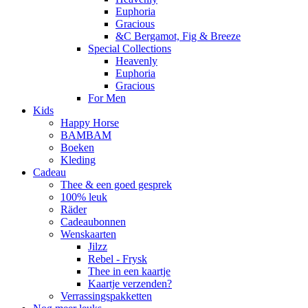
Euphoria
Gracious
&C Bergamot, Fig & Breeze
Special Collections
Heavenly
Euphoria
Gracious
For Men
Kids
Happy Horse
BAMBAM
Boeken
Kleding
Cadeau
Thee & een goed gesprek
100% leuk
Räder
Cadeaubonnen
Wenskaarten
Jilzz
Rebel - Frysk
Thee in een kaartje
Kaartje verzenden?
Verrassingspakketten