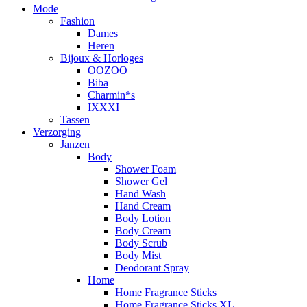
Mode
Fashion
Dames
Heren
Bijoux & Horloges
OOZOO
Biba
Charmin*s
IXXXI
Tassen
Verzorging
Janzen
Body
Shower Foam
Shower Gel
Hand Wash
Hand Cream
Body Lotion
Body Cream
Body Scrub
Body Mist
Deodorant Spray
Home
Home Fragrance Sticks
Home Fragrance Sticks XL