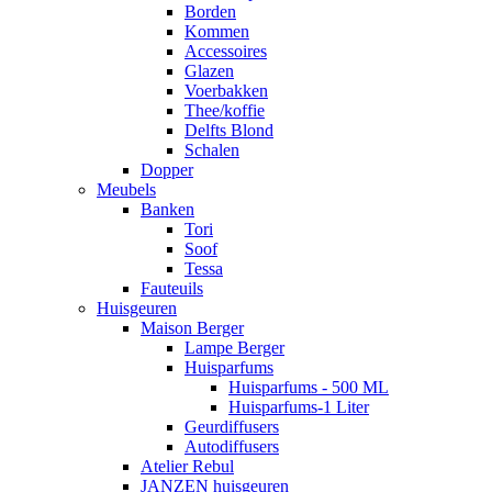
Borden
Kommen
Accessoires
Glazen
Voerbakken
Thee/koffie
Delfts Blond
Schalen
Dopper
Meubels
Banken
Tori
Soof
Tessa
Fauteuils
Huisgeuren
Maison Berger
Lampe Berger
Huisparfums
Huisparfums - 500 ML
Huisparfums-1 Liter
Geurdiffusers
Autodiffusers
Atelier Rebul
JANZEN huisgeuren