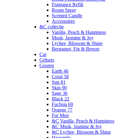
Fragrance Refill
Room Spray
Scented Candle
Accessoires
&C collectie
Vanilla, Peach & Happiness
Musk, Jasmine & Joy
Lychee, Blossom & Shine
Bergamot, Fig & Breeze
Car
Giftsets
Geuren
Earth 46
Coral 58
Sun 81
Skin 90
Sage 36
Black 22
Fuchsia 69
Orange 77
For Men
&C Vanilla, Peach & Happiness
&C Musk, Jasmine & Joy
&C Lychee, Blossom & Shine
Heavenly