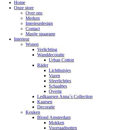
Home
Onze store
Over ons
Merken
Interieurdesign
Contact
Masije spaarapp
Interieur
Wonen
Verlichting
Wanddecoratie
Urban Cotton
Räder
Lichthuisjes
Vazen
Sfeerlichtjes
Schaaltjes
Overig
Ledkaarsen Anna`s Collection
Kaarsen
Decoratie
Keuken
Blond Amsterdam
Mokken
Voorraadpotten