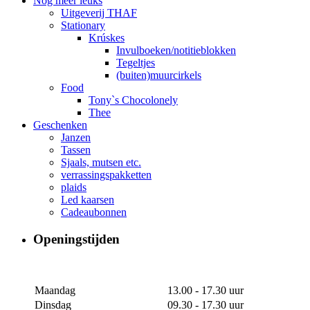
Nog meer leuks
Uitgeverij THAF
Stationary
Krúskes
Invulboeken/notitieblokken
Tegeltjes
(buiten)muurcirkels
Food
Tony`s Chocolonely
Thee
Geschenken
Janzen
Tassen
Sjaals, mutsen etc.
verrassingspakketten
plaids
Led kaarsen
Cadeaubonnen
Openingstijden
Maandag
13.00 - 17.30 uur
Dinsdag
09.30 - 17.30 uur