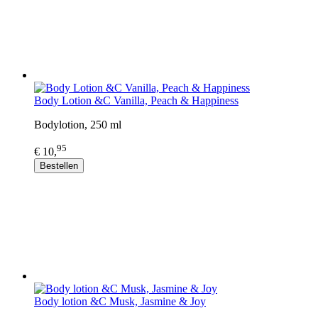
Body Lotion &C Vanilla, Peach & Happiness
Bodylotion, 250 ml
95
€ 10,
Bestellen
Body lotion &C Musk, Jasmine & Joy