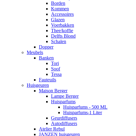
Borden
Kommen
Accessoires
Glazen
Voerbakken
Thee/koffie
Delfts Blond
Schalen
Dopper
Meubels
Banken
Tori
Soof
Tessa
Fauteuils
Huisgeuren
Maison Berger
Lampe Berger
Huisparfums
Huisparfums - 500 ML
Huisparfums-1 Liter
Geurdiffusers
Autodiffusers
Atelier Rebul
JANZEN huisgeuren