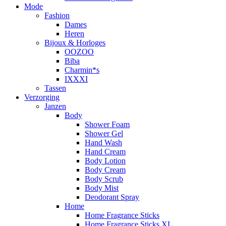
Mode
Fashion
Dames
Heren
Bijoux & Horloges
OOZOO
Biba
Charmin*s
IXXXI
Tassen
Verzorging
Janzen
Body
Shower Foam
Shower Gel
Hand Wash
Hand Cream
Body Lotion
Body Cream
Body Scrub
Body Mist
Deodorant Spray
Home
Home Fragrance Sticks
Home Fragrance Sticks XL