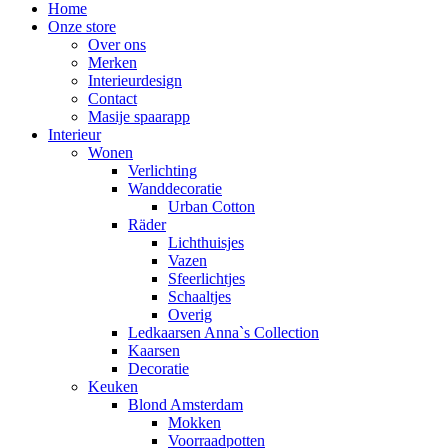
Home
Onze store
Over ons
Merken
Interieurdesign
Contact
Masije spaarapp
Interieur
Wonen
Verlichting
Wanddecoratie
Urban Cotton
Räder
Lichthuisjes
Vazen
Sfeerlichtjes
Schaaltjes
Overig
Ledkaarsen Anna`s Collection
Kaarsen
Decoratie
Keuken
Blond Amsterdam
Mokken
Voorraadpotten