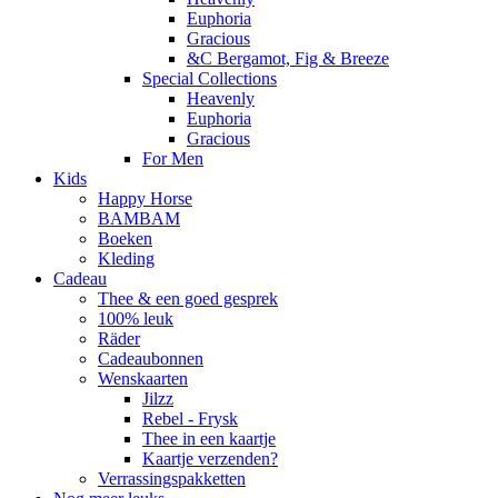
Euphoria
Gracious
&C Bergamot, Fig & Breeze
Special Collections
Heavenly
Euphoria
Gracious
For Men
Kids
Happy Horse
BAMBAM
Boeken
Kleding
Cadeau
Thee & een goed gesprek
100% leuk
Räder
Cadeaubonnen
Wenskaarten
Jilzz
Rebel - Frysk
Thee in een kaartje
Kaartje verzenden?
Verrassingspakketten