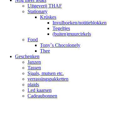
Nog meer leuks
Uitgeverij THAF
Stationary
Krúskes
Invulboeken/notitieblokken
Tegeltjes
(buiten)muurcirkels
Food
Tony`s Chocolonely
Thee
Geschenken
Janzen
Tassen
Sjaals, mutsen etc.
verrassingspakketten
plaids
Led kaarsen
Cadeaubonnen