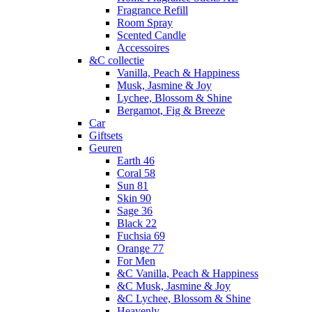
Fragrance Refill
Room Spray
Scented Candle
Accessoires
&C collectie
Vanilla, Peach & Happiness
Musk, Jasmine & Joy
Lychee, Blossom & Shine
Bergamot, Fig & Breeze
Car
Giftsets
Geuren
Earth 46
Coral 58
Sun 81
Skin 90
Sage 36
Black 22
Fuchsia 69
Orange 77
For Men
&C Vanilla, Peach & Happiness
&C Musk, Jasmine & Joy
&C Lychee, Blossom & Shine
Heavenly