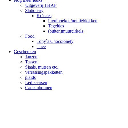
Nog meer leuks
Uitgeverij THAF
Stationary
Krúskes
Invulboeken/notitieblokken
Tegeltjes
(buiten)muurcirkels
Food
Tony`s Chocolonely
Thee
Geschenken
Janzen
Tassen
Sjaals, mutsen etc.
verrassingspakketten
plaids
Led kaarsen
Cadeaubonnen