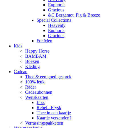
Euphoria
Gracious
&C Bergamot, Fig & Breeze
Special Collections
Heavenly
Euphoria
Gracious
For Men
Kids
Happy Horse
BAMBAM
Boeken
Kleding
Cadeau
Thee & een goed gesprek
100% leuk
Räder
Cadeaubonnen
Wenskaarten
Jilzz
Rebel - Frysk
Thee in een kaartje
Kaartje verzenden?
Verrassingspakketten