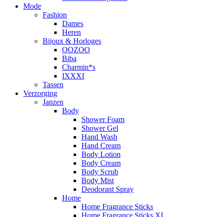
Mode
Fashion
Dames
Heren
Bijoux & Horloges
OOZOO
Biba
Charmin*s
IXXXI
Tassen
Verzorging
Janzen
Body
Shower Foam
Shower Gel
Hand Wash
Hand Cream
Body Lotion
Body Cream
Body Scrub
Body Mist
Deodorant Spray
Home
Home Fragrance Sticks
Home Fragrance Sticks XL