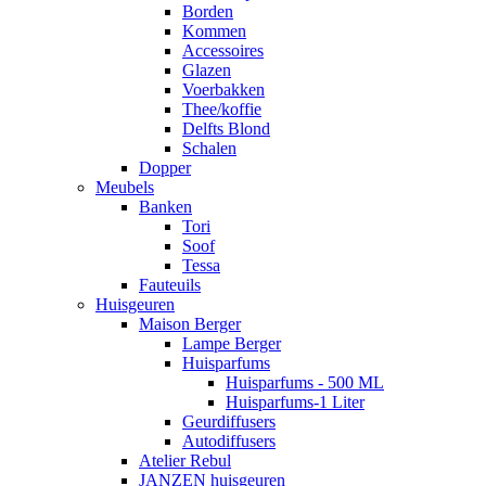
Borden
Kommen
Accessoires
Glazen
Voerbakken
Thee/koffie
Delfts Blond
Schalen
Dopper
Meubels
Banken
Tori
Soof
Tessa
Fauteuils
Huisgeuren
Maison Berger
Lampe Berger
Huisparfums
Huisparfums - 500 ML
Huisparfums-1 Liter
Geurdiffusers
Autodiffusers
Atelier Rebul
JANZEN huisgeuren