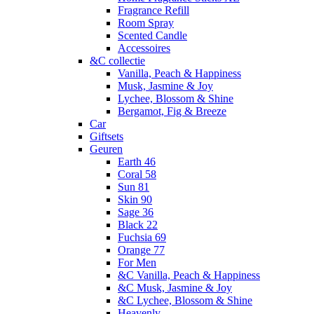
Fragrance Refill
Room Spray
Scented Candle
Accessoires
&C collectie
Vanilla, Peach & Happiness
Musk, Jasmine & Joy
Lychee, Blossom & Shine
Bergamot, Fig & Breeze
Car
Giftsets
Geuren
Earth 46
Coral 58
Sun 81
Skin 90
Sage 36
Black 22
Fuchsia 69
Orange 77
For Men
&C Vanilla, Peach & Happiness
&C Musk, Jasmine & Joy
&C Lychee, Blossom & Shine
Heavenly