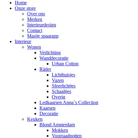
Home
Onze store
Over ons
Merken
Interieurdesign
Contact
Masije spaarapp
Interieur
Wonen
Verlichting
Wanddecoratie
Urban Cotton
Räder
Lichthuisjes
Vazen
Sfeerlichtjes
Schaaltjes
Overig
Ledkaarsen Anna`s Collection
Kaarsen
Decoratie
Keuken
Blond Amsterdam
Mokken
Voorraadpotten