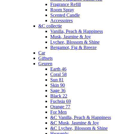
Fragrance Refill
Room Spray
Scented Candle
Accessoires
&C collectie
Vanilla, Peach & Happiness
Musk, Jasmine & Joy
Lychee, Blossom & Shine
Bergamot, Fig & Breeze
Car
Giftsets
Geuren
Earth 46
Coral 58
Sun 81
Skin 90
Sage 36
Black 22
Fuchsia 69
Orange 77
For Men
&C Vanilla, Peach & Happiness
&C Musk, Jasmine & Joy
&C Lychee, Blossom & Shine
Heavenly