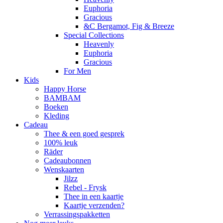
Euphoria
Gracious
&C Bergamot, Fig & Breeze
Special Collections
Heavenly
Euphoria
Gracious
For Men
Kids
Happy Horse
BAMBAM
Boeken
Kleding
Cadeau
Thee & een goed gesprek
100% leuk
Räder
Cadeaubonnen
Wenskaarten
Jilzz
Rebel - Frysk
Thee in een kaartje
Kaartje verzenden?
Verrassingspakketten