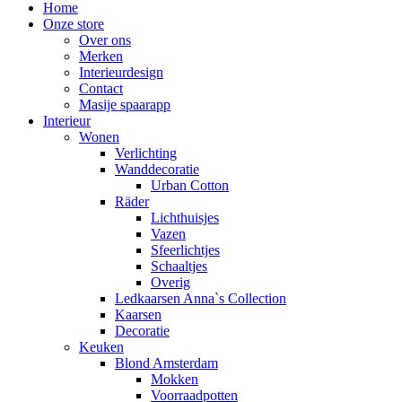
Home
Onze store
Over ons
Merken
Interieurdesign
Contact
Masije spaarapp
Interieur
Wonen
Verlichting
Wanddecoratie
Urban Cotton
Räder
Lichthuisjes
Vazen
Sfeerlichtjes
Schaaltjes
Overig
Ledkaarsen Anna`s Collection
Kaarsen
Decoratie
Keuken
Blond Amsterdam
Mokken
Voorraadpotten