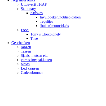
Nog meer leuks
Uitgeverij THAF
Stationary
Krúskes
Invulboeken/notitieblokken
Tegeltjes
(buiten)muurcirkels
Food
Tony`s Chocolonely
Thee
Geschenken
Janzen
Tassen
Sjaals, mutsen etc.
verrassingspakketten
plaids
Led kaarsen
Cadeaubonnen