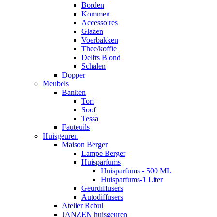
Borden
Kommen
Accessoires
Glazen
Voerbakken
Thee/koffie
Delfts Blond
Schalen
Dopper
Meubels
Banken
Tori
Soof
Tessa
Fauteuils
Huisgeuren
Maison Berger
Lampe Berger
Huisparfums
Huisparfums - 500 ML
Huisparfums-1 Liter
Geurdiffusers
Autodiffusers
Atelier Rebul
JANZEN huisgeuren