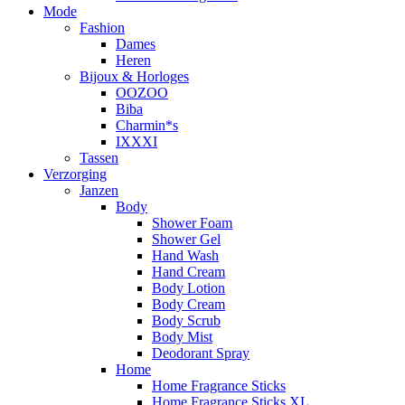
Mode
Fashion
Dames
Heren
Bijoux & Horloges
OOZOO
Biba
Charmin*s
IXXXI
Tassen
Verzorging
Janzen
Body
Shower Foam
Shower Gel
Hand Wash
Hand Cream
Body Lotion
Body Cream
Body Scrub
Body Mist
Deodorant Spray
Home
Home Fragrance Sticks
Home Fragrance Sticks XL