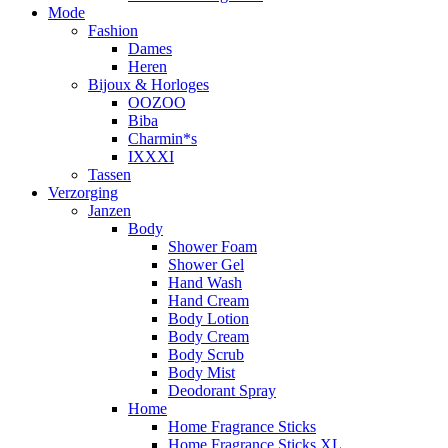
Mode
Fashion
Dames
Heren
Bijoux & Horloges
OOZOO
Biba
Charmin*s
IXXXI
Tassen
Verzorging
Janzen
Body
Shower Foam
Shower Gel
Hand Wash
Hand Cream
Body Lotion
Body Cream
Body Scrub
Body Mist
Deodorant Spray
Home
Home Fragrance Sticks
Home Fragrance Sticks XL