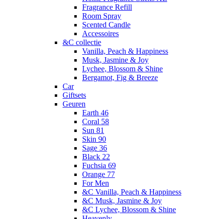
Fragrance Refill
Room Spray
Scented Candle
Accessoires
&C collectie
Vanilla, Peach & Happiness
Musk, Jasmine & Joy
Lychee, Blossom & Shine
Bergamot, Fig & Breeze
Car
Giftsets
Geuren
Earth 46
Coral 58
Sun 81
Skin 90
Sage 36
Black 22
Fuchsia 69
Orange 77
For Men
&C Vanilla, Peach & Happiness
&C Musk, Jasmine & Joy
&C Lychee, Blossom & Shine
Heavenly