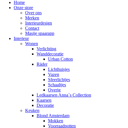
Home
Onze store
Over ons
Merken
Interieurdesign
Contact
Masije spaarapp
Interieur
Wonen
Verlichting
Wanddecoratie
Urban Cotton
Räder
Lichthuisjes
Vazen
Sfeerlichtjes
Schaaltjes
Overig
Ledkaarsen Anna`s Collection
Kaarsen
Decoratie
Keuken
Blond Amsterdam
Mokken
Voorraadpotten