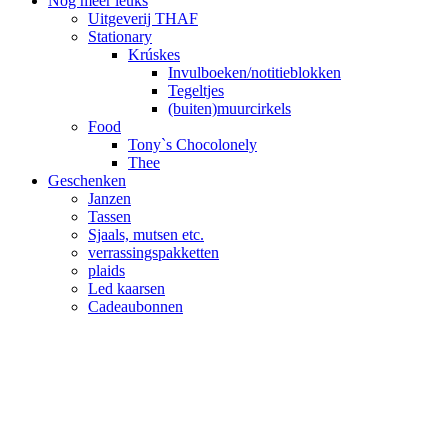
Nog meer leuks
Uitgeverij THAF
Stationary
Krúskes
Invulboeken/notitieblokken
Tegeltjes
(buiten)muurcirkels
Food
Tony`s Chocolonely
Thee
Geschenken
Janzen
Tassen
Sjaals, mutsen etc.
verrassingspakketten
plaids
Led kaarsen
Cadeaubonnen