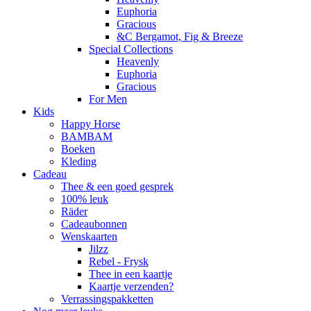
Euphoria
Gracious
&C Bergamot, Fig & Breeze
Special Collections
Heavenly
Euphoria
Gracious
For Men
Kids
Happy Horse
BAMBAM
Boeken
Kleding
Cadeau
Thee & een goed gesprek
100% leuk
Räder
Cadeaubonnen
Wenskaarten
Jilzz
Rebel - Frysk
Thee in een kaartje
Kaartje verzenden?
Verrassingspakketten