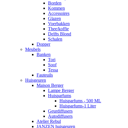
Borden
Kommen
Accessoires
Glazen
Voerbakken
Thee/koffie
Delfts Blond
Schalen
Dopper
Meubels
Banken
Tori
Soof
Tessa
Fauteuils
Huisgeuren
Maison Berger
Lampe Berger
Huisparfums
Huisparfums - 500 ML
Huisparfums-1 Liter
Geurdiffusers
Autodiffusers
Atelier Rebul
JANZEN huisgeuren