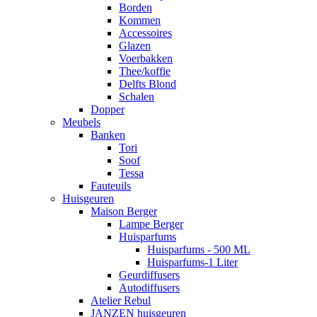
Borden
Kommen
Accessoires
Glazen
Voerbakken
Thee/koffie
Delfts Blond
Schalen
Dopper
Meubels
Banken
Tori
Soof
Tessa
Fauteuils
Huisgeuren
Maison Berger
Lampe Berger
Huisparfums
Huisparfums - 500 ML
Huisparfums-1 Liter
Geurdiffusers
Autodiffusers
Atelier Rebul
JANZEN huisgeuren