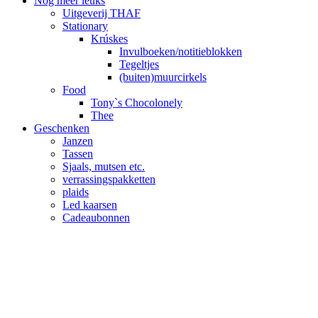
Nog meer leuks
Uitgeverij THAF
Stationary
Krúskes
Invulboeken/notitieblokken
Tegeltjes
(buiten)muurcirkels
Food
Tony`s Chocolonely
Thee
Geschenken
Janzen
Tassen
Sjaals, mutsen etc.
verrassingspakketten
plaids
Led kaarsen
Cadeaubonnen