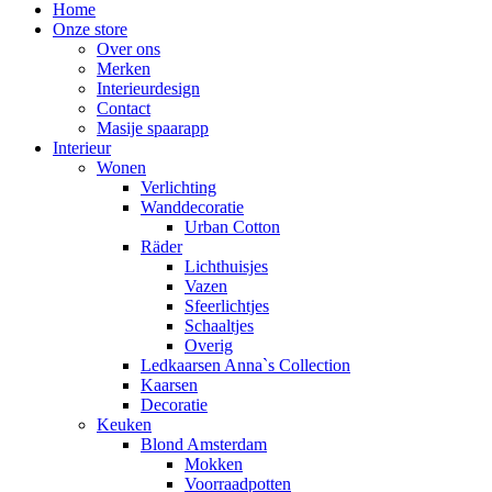
Home
Onze store
Over ons
Merken
Interieurdesign
Contact
Masije spaarapp
Interieur
Wonen
Verlichting
Wanddecoratie
Urban Cotton
Räder
Lichthuisjes
Vazen
Sfeerlichtjes
Schaaltjes
Overig
Ledkaarsen Anna`s Collection
Kaarsen
Decoratie
Keuken
Blond Amsterdam
Mokken
Voorraadpotten