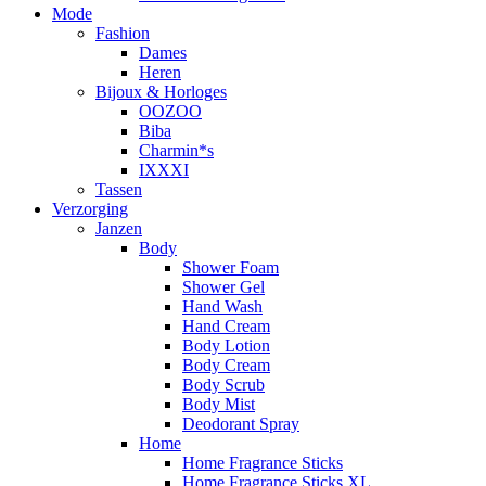
Mode
Fashion
Dames
Heren
Bijoux & Horloges
OOZOO
Biba
Charmin*s
IXXXI
Tassen
Verzorging
Janzen
Body
Shower Foam
Shower Gel
Hand Wash
Hand Cream
Body Lotion
Body Cream
Body Scrub
Body Mist
Deodorant Spray
Home
Home Fragrance Sticks
Home Fragrance Sticks XL