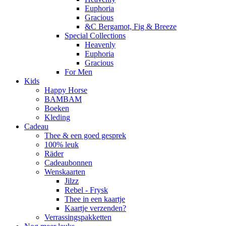
Euphoria
Gracious
&C Bergamot, Fig & Breeze
Special Collections
Heavenly
Euphoria
Gracious
For Men
Kids
Happy Horse
BAMBAM
Boeken
Kleding
Cadeau
Thee & een goed gesprek
100% leuk
Räder
Cadeaubonnen
Wenskaarten
Jilzz
Rebel - Frysk
Thee in een kaartje
Kaartje verzenden?
Verrassingspakketten