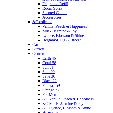
Fragrance Refill
Room Spray
Scented Candle
Accessoires
&C collectie
Vanilla, Peach & Happiness
Musk, Jasmine & Joy
Lychee, Blossom & Shine
Bergamot, Fig & Breeze
Car
Giftsets
Geuren
Earth 46
Coral 58
Sun 81
Skin 90
Sage 36
Black 22
Fuchsia 69
Orange 77
For Men
&C Vanilla, Peach & Happiness
&C Musk, Jasmine & Joy
&C Lychee, Blossom & Shine
Heavenly