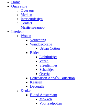
Home
Onze store
Over ons
Merken
Interieurdesign
Contact
Masije spaarapp
Interieur
Wonen
Verlichting
Wanddecoratie
Urban Cotton
Räder
Lichthuisjes
Vazen
Sfeerlichtjes
Schaaltjes
Overig
Ledkaarsen Anna`s Collection
Kaarsen
Decoratie
Keuken
Blond Amsterdam
Mokken
Voorraadpotten