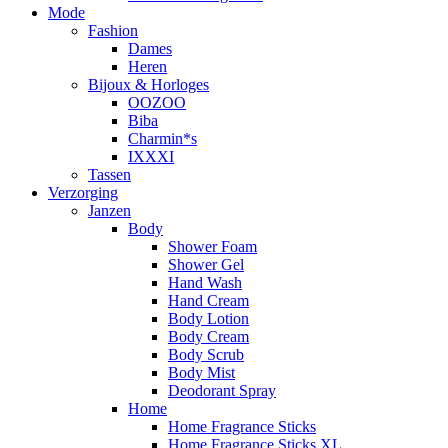
Mode
Fashion
Dames
Heren
Bijoux & Horloges
OOZOO
Biba
Charmin*s
IXXXI
Tassen
Verzorging
Janzen
Body
Shower Foam
Shower Gel
Hand Wash
Hand Cream
Body Lotion
Body Cream
Body Scrub
Body Mist
Deodorant Spray
Home
Home Fragrance Sticks
Home Fragrance Sticks XL