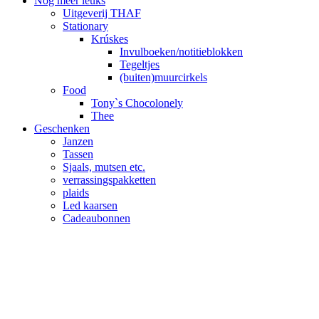
Nog meer leuks
Uitgeverij THAF
Stationary
Krúskes
Invulboeken/notitieblokken
Tegeltjes
(buiten)muurcirkels
Food
Tony`s Chocolonely
Thee
Geschenken
Janzen
Tassen
Sjaals, mutsen etc.
verrassingspakketten
plaids
Led kaarsen
Cadeaubonnen