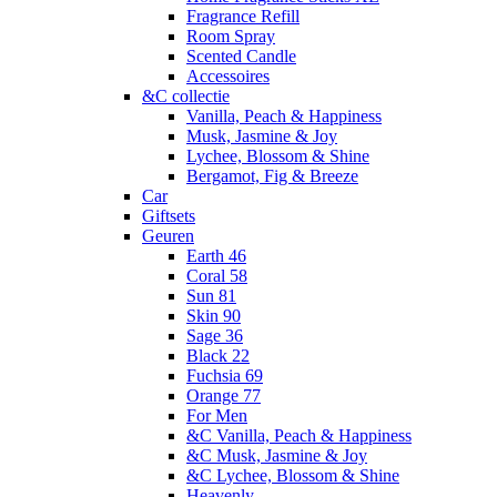
Fragrance Refill
Room Spray
Scented Candle
Accessoires
&C collectie
Vanilla, Peach & Happiness
Musk, Jasmine & Joy
Lychee, Blossom & Shine
Bergamot, Fig & Breeze
Car
Giftsets
Geuren
Earth 46
Coral 58
Sun 81
Skin 90
Sage 36
Black 22
Fuchsia 69
Orange 77
For Men
&C Vanilla, Peach & Happiness
&C Musk, Jasmine & Joy
&C Lychee, Blossom & Shine
Heavenly