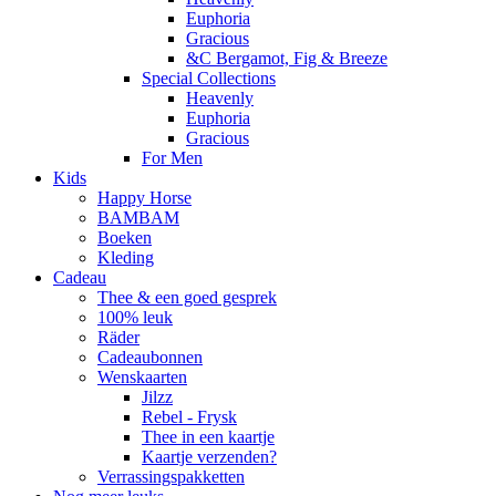
Euphoria
Gracious
&C Bergamot, Fig & Breeze
Special Collections
Heavenly
Euphoria
Gracious
For Men
Kids
Happy Horse
BAMBAM
Boeken
Kleding
Cadeau
Thee & een goed gesprek
100% leuk
Räder
Cadeaubonnen
Wenskaarten
Jilzz
Rebel - Frysk
Thee in een kaartje
Kaartje verzenden?
Verrassingspakketten