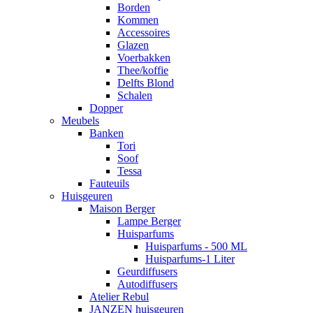
Borden
Kommen
Accessoires
Glazen
Voerbakken
Thee/koffie
Delfts Blond
Schalen
Dopper
Meubels
Banken
Tori
Soof
Tessa
Fauteuils
Huisgeuren
Maison Berger
Lampe Berger
Huisparfums
Huisparfums - 500 ML
Huisparfums-1 Liter
Geurdiffusers
Autodiffusers
Atelier Rebul
JANZEN huisgeuren