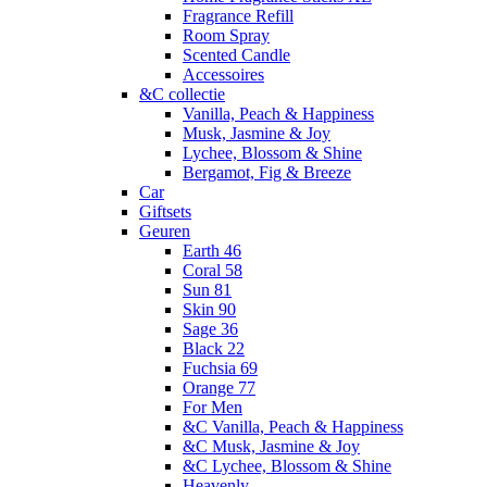
Fragrance Refill
Room Spray
Scented Candle
Accessoires
&C collectie
Vanilla, Peach & Happiness
Musk, Jasmine & Joy
Lychee, Blossom & Shine
Bergamot, Fig & Breeze
Car
Giftsets
Geuren
Earth 46
Coral 58
Sun 81
Skin 90
Sage 36
Black 22
Fuchsia 69
Orange 77
For Men
&C Vanilla, Peach & Happiness
&C Musk, Jasmine & Joy
&C Lychee, Blossom & Shine
Heavenly