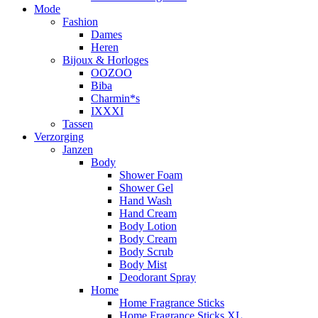
Mode
Fashion
Dames
Heren
Bijoux & Horloges
OOZOO
Biba
Charmin*s
IXXXI
Tassen
Verzorging
Janzen
Body
Shower Foam
Shower Gel
Hand Wash
Hand Cream
Body Lotion
Body Cream
Body Scrub
Body Mist
Deodorant Spray
Home
Home Fragrance Sticks
Home Fragrance Sticks XL