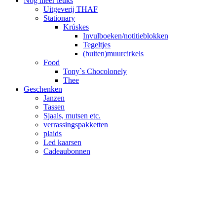
Nog meer leuks
Uitgeverij THAF
Stationary
Krúskes
Invulboeken/notitieblokken
Tegeltjes
(buiten)muurcirkels
Food
Tony`s Chocolonely
Thee
Geschenken
Janzen
Tassen
Sjaals, mutsen etc.
verrassingspakketten
plaids
Led kaarsen
Cadeaubonnen