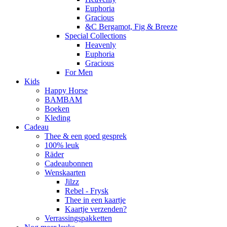
Euphoria
Gracious
&C Bergamot, Fig & Breeze
Special Collections
Heavenly
Euphoria
Gracious
For Men
Kids
Happy Horse
BAMBAM
Boeken
Kleding
Cadeau
Thee & een goed gesprek
100% leuk
Räder
Cadeaubonnen
Wenskaarten
Jilzz
Rebel - Frysk
Thee in een kaartje
Kaartje verzenden?
Verrassingspakketten