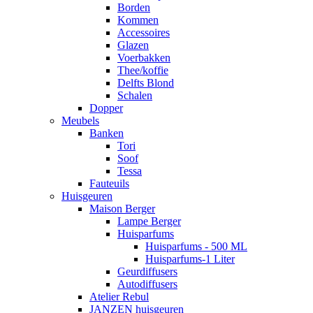
Borden
Kommen
Accessoires
Glazen
Voerbakken
Thee/koffie
Delfts Blond
Schalen
Dopper
Meubels
Banken
Tori
Soof
Tessa
Fauteuils
Huisgeuren
Maison Berger
Lampe Berger
Huisparfums
Huisparfums - 500 ML
Huisparfums-1 Liter
Geurdiffusers
Autodiffusers
Atelier Rebul
JANZEN huisgeuren