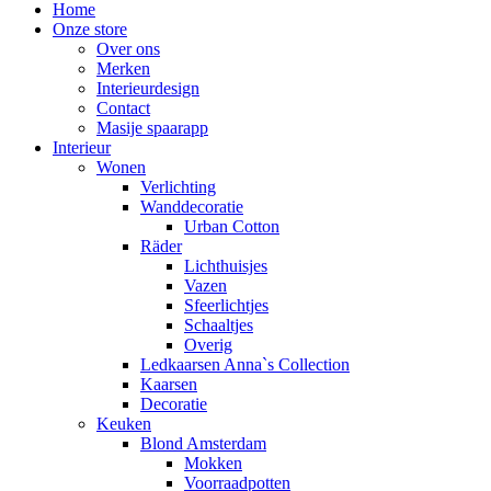
Home
Onze store
Over ons
Merken
Interieurdesign
Contact
Masije spaarapp
Interieur
Wonen
Verlichting
Wanddecoratie
Urban Cotton
Räder
Lichthuisjes
Vazen
Sfeerlichtjes
Schaaltjes
Overig
Ledkaarsen Anna`s Collection
Kaarsen
Decoratie
Keuken
Blond Amsterdam
Mokken
Voorraadpotten