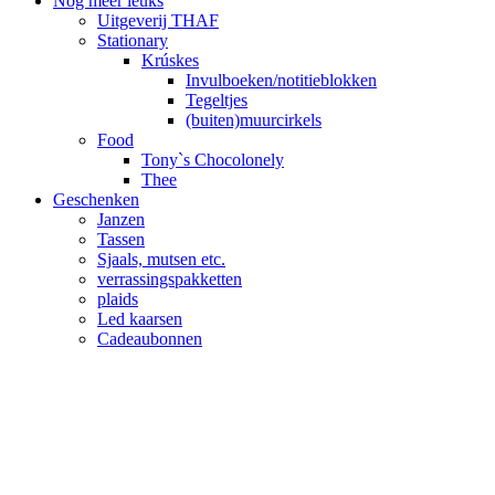
Nog meer leuks
Uitgeverij THAF
Stationary
Krúskes
Invulboeken/notitieblokken
Tegeltjes
(buiten)muurcirkels
Food
Tony`s Chocolonely
Thee
Geschenken
Janzen
Tassen
Sjaals, mutsen etc.
verrassingspakketten
plaids
Led kaarsen
Cadeaubonnen