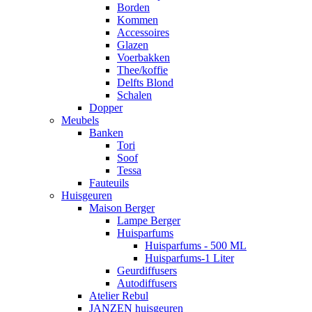
Borden
Kommen
Accessoires
Glazen
Voerbakken
Thee/koffie
Delfts Blond
Schalen
Dopper
Meubels
Banken
Tori
Soof
Tessa
Fauteuils
Huisgeuren
Maison Berger
Lampe Berger
Huisparfums
Huisparfums - 500 ML
Huisparfums-1 Liter
Geurdiffusers
Autodiffusers
Atelier Rebul
JANZEN huisgeuren