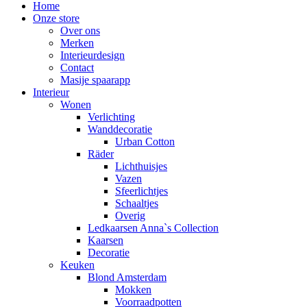
Home
Onze store
Over ons
Merken
Interieurdesign
Contact
Masije spaarapp
Interieur
Wonen
Verlichting
Wanddecoratie
Urban Cotton
Räder
Lichthuisjes
Vazen
Sfeerlichtjes
Schaaltjes
Overig
Ledkaarsen Anna`s Collection
Kaarsen
Decoratie
Keuken
Blond Amsterdam
Mokken
Voorraadpotten