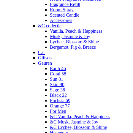
Fragrance Refill
Room Spray
Scented Candle
Accessoires
&C collectie
Vanilla, Peach & Happiness
Musk, Jasmine & Joy
Lychee, Blossom & Shine
Bergamot, Fig & Breeze
Car
Giftsets
Geuren
Earth 46
Coral 58
Sun 81
Skin 90
Sage 36
Black 22
Fuchsia 69
Orange 77
For Men
&C Vanilla, Peach & Happiness
&C Musk, Jasmine & Joy
&C Lychee, Blossom & Shine
Heavenly