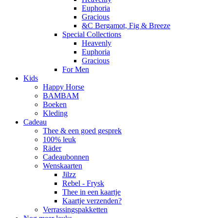
Euphoria
Gracious
&C Bergamot, Fig & Breeze
Special Collections
Heavenly
Euphoria
Gracious
For Men
Kids
Happy Horse
BAMBAM
Boeken
Kleding
Cadeau
Thee & een goed gesprek
100% leuk
Räder
Cadeaubonnen
Wenskaarten
Jilzz
Rebel - Frysk
Thee in een kaartje
Kaartje verzenden?
Verrassingspakketten