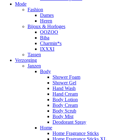
Mode
Fashion
Dames
Heren
Bijoux & Horloges
OOZOO
Biba
Charmin*s
IXXXI
Tassen
Verzorging
Janzen
Body
Shower Foam
Shower Gel
Hand Wash
Hand Cream
Body Lotion
Body Cream
Body Scrub
Body Mist
Deodorant Spray
Home
Home Fragrance Sticks
Home Fragrance Sticks XL