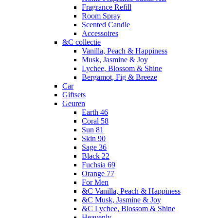
Fragrance Refill
Room Spray
Scented Candle
Accessoires
&C collectie
Vanilla, Peach & Happiness
Musk, Jasmine & Joy
Lychee, Blossom & Shine
Bergamot, Fig & Breeze
Car
Giftsets
Geuren
Earth 46
Coral 58
Sun 81
Skin 90
Sage 36
Black 22
Fuchsia 69
Orange 77
For Men
&C Vanilla, Peach & Happiness
&C Musk, Jasmine & Joy
&C Lychee, Blossom & Shine
Heavenly