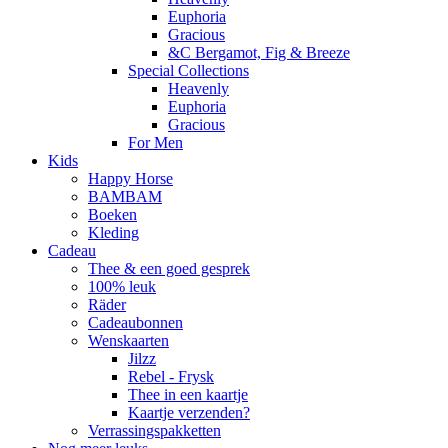
Euphoria
Gracious
&C Bergamot, Fig & Breeze
Special Collections
Heavenly
Euphoria
Gracious
For Men
Kids
Happy Horse
BAMBAM
Boeken
Kleding
Cadeau
Thee & een goed gesprek
100% leuk
Räder
Cadeaubonnen
Wenskaarten
Jilzz
Rebel - Frysk
Thee in een kaartje
Kaartje verzenden?
Verrassingspakketten