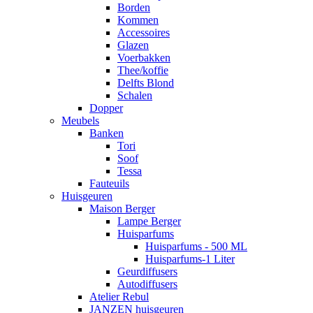
Borden
Kommen
Accessoires
Glazen
Voerbakken
Thee/koffie
Delfts Blond
Schalen
Dopper
Meubels
Banken
Tori
Soof
Tessa
Fauteuils
Huisgeuren
Maison Berger
Lampe Berger
Huisparfums
Huisparfums - 500 ML
Huisparfums-1 Liter
Geurdiffusers
Autodiffusers
Atelier Rebul
JANZEN huisgeuren