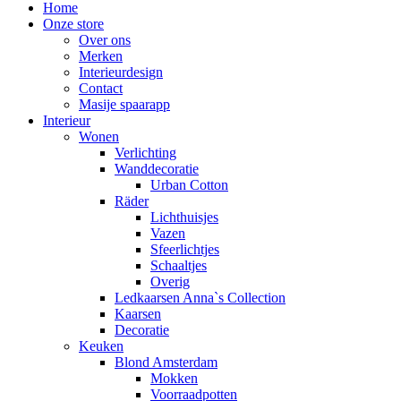
Home
Onze store
Over ons
Merken
Interieurdesign
Contact
Masije spaarapp
Interieur
Wonen
Verlichting
Wanddecoratie
Urban Cotton
Räder
Lichthuisjes
Vazen
Sfeerlichtjes
Schaaltjes
Overig
Ledkaarsen Anna`s Collection
Kaarsen
Decoratie
Keuken
Blond Amsterdam
Mokken
Voorraadpotten