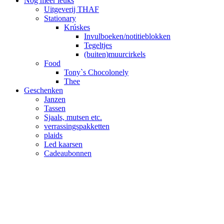
Nog meer leuks
Uitgeverij THAF
Stationary
Krúskes
Invulboeken/notitieblokken
Tegeltjes
(buiten)muurcirkels
Food
Tony`s Chocolonely
Thee
Geschenken
Janzen
Tassen
Sjaals, mutsen etc.
verrassingspakketten
plaids
Led kaarsen
Cadeaubonnen