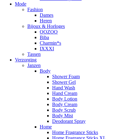
Mode
Fashion
Dames
Heren
Bijoux & Horloges
OOZOO
Biba
Charmin*s
IXXXI
Tassen
Verzorging
Janzen
Body
Shower Foam
Shower Gel
Hand Wash
Hand Cream
Body Lotion
Body Cream
Body Scrub
Body Mist
Deodorant Spray
Home
Home Fragrance Sticks
Home Fragrance Sticks XL